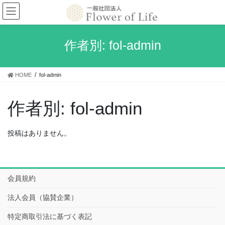
コ
ナ
ン
ビ
テ
ゲ
ン
ー
作者別: fol-admin
ツ
シ
へ
ョ
ス
ン
HOME
fol-admin
キ
に
ッ
移
プ
動
作者別:
fol-admin
投稿はありません。
会員規約
法人会員（協賛企業）
特定商取引法に基づく表記