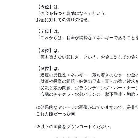
【６
位
】は、
「お金を持つと怠惰になる」という、

お金に対しての偽りの信念。
【７
位
「これからは、お金が純粋なエネルギーであることを
【８
位
「何も買えない悲しさ」という、お金に対しての偽
【９
位
】は、
「過度の男性性エネルギー・落ち着きのなさ・お金の
　財産や投資の問題・妊娠の促進・富への強い欲求を
　父親と娘の問題。グラウンディング・パートナーシ
　心臓のチャクラ・水分バランス・脳下垂体・胸腺・
に効果的なヤントラの画像が出ていますので、是非待
これ万能だーっ😆💓

※以下の画像をダウンロードください。
