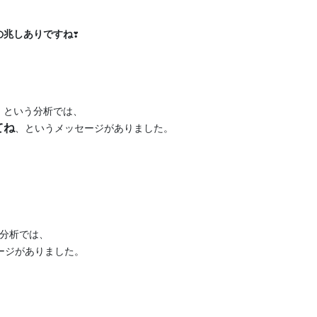


兆しありですね❣️
」
てね
、というメッセージがありました。

ージがありました。
