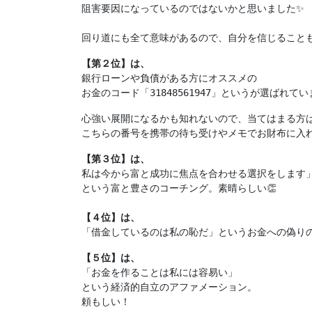
阻害要因になっているのではないかと思いました✨

回り道にも全て意味があるので、自分を信じることも
【
第２位
】は、
銀行ローンや負債がある方にオススメの

お金のコード「31848561947」というが選ばれて
心強い展開になるかも知れないので、当てはまる方は
こちらの番号を携帯の待ち受けやメモでお財布に入れ
【
第３位
】は、
私は今から富と成功に焦点を合わせる選択をします」
【４
位
】は、
「借金しているのは私の恥だ」というお金への偽り
【５
位
】は、
「お金を作ることは私には容易い」

という経済的自立のアファメーション。

頼もしい！