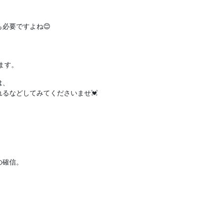
必要ですよね😊
います。
、

るなどしてみてくださいませ💓


の確信。