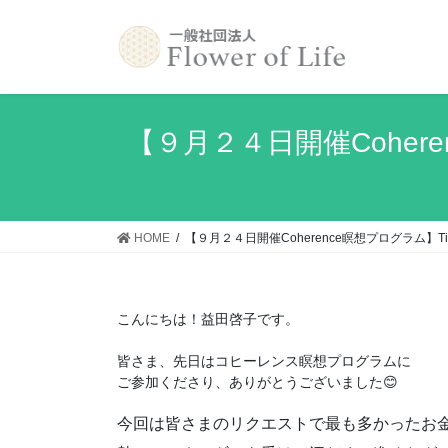
コ
ナ
ン
ビ
テ
ゲ
ン
ー
ツ
シ
へ
ョ
【９月２４日開催Coher
ス
ン
キ
に
ッ
移
プ
動
HOME
【９月２４日開催Coherence瞑想プログラム】
こんにちは！益田啓子です。

皆さま、先日はコヒーレンス瞑想プログラムに

ご参加くださり、ありがとうございました😊
今回は皆さまのリクエストで最も多かったお