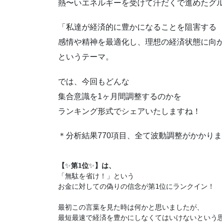
熱〜いエネルギーを受けて汗だくで進めたグル
「私達が経済的に豊かになることを阻害する
感情や精神を最適化し、理想の経済状態に向
というテーマ。
では、今回もどんな
集合意識を1ヶ月間調整するのかを
ランキング形式でシェアいたしますね！
＊分析結果770項目、全て波動調整がかかり
【
✨
第1位
✨
】は、
「無駄を省け！」という

お金に対しての偽りの信念が第1位にランクイン！

最初この言葉を見た時は何かと思いましたが、

最短最速で経済を豊かにしなくてはいけないという思