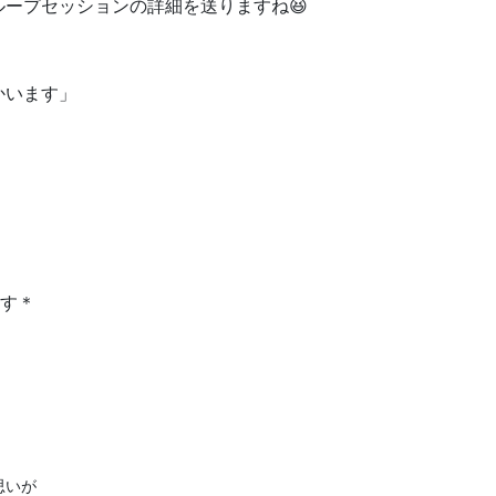
ープセッションの詳細を送りますね😆
かいます」
ます＊
いが
