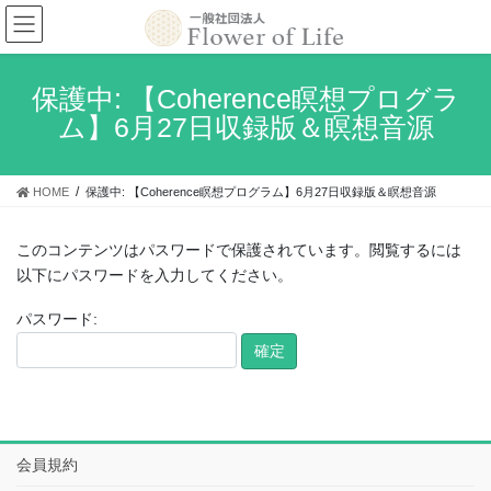
コ
ナ
ン
ビ
テ
ゲ
ン
ー
保護中: 【Coherence瞑想プログラ
ツ
シ
ム】6月27日収録版＆瞑想音源
へ
ョ
ス
ン
キ
に
HOME
保護中: 【Coherence瞑想プログラム】6月27日収録版＆瞑想音源
ッ
移
プ
動
このコンテンツはパスワードで保護されています。閲覧するには
以下にパスワードを入力してください。
パスワード:
会員規約