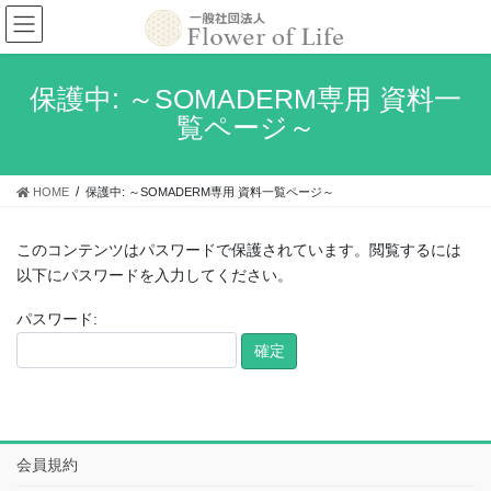
コ
ナ
ン
ビ
テ
ゲ
ン
ー
保護中: ～SOMADERM専用 資料一
ツ
シ
覧ページ～
へ
ョ
ス
ン
キ
に
HOME
保護中: ～SOMADERM専用 資料一覧ページ～
ッ
移
プ
動
このコンテンツはパスワードで保護されています。閲覧するには
以下にパスワードを入力してください。
パスワード:
会員規約