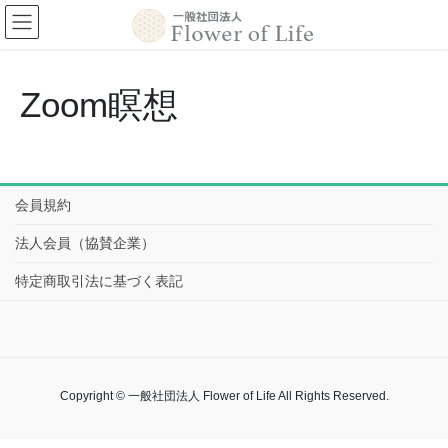
コ
ナ
ン
ビ
テ
ゲ
ン
ー
ツ
シ
Zoom瞑想
へ
ョ
ス
ン
キ
に
ッ
移
プ
動
会員規約
法人会員（協賛企業）
特定商取引法に基づく表記
Copyright © 一般社団法人 Flower of Life All Rights Reserved.