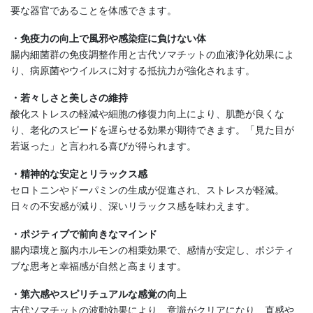
要な器官であることを体感できます。
・免疫力の向上で風邪や感染症に負けない体
腸内細菌群の免疫調整作用と古代ソマチットの血液浄化効果によ
り、病原菌やウイルスに対する抵抗力が強化されます。
・若々しさと美しさの維持
酸化ストレスの軽減や細胞の修復力向上により、肌艶が良くな
り、老化のスピードを遅らせる効果が期待できます。「見た目が
若返った」と言われる喜びが得られます。
・精神的な安定とリラックス感
セロトニンやドーパミンの生成が促進され、ストレスが軽減。
日々の不安感が減り、深いリラックス感を味わえます。
・ポジティブで前向きなマインド
腸内環境と脳内ホルモンの相乗効果で、感情が安定し、ポジティ
ブな思考と幸福感が自然と高まります。
・第六感やスピリチュアルな感覚の向上
古代ソマチットの波動効果により、意識がクリアになり、直感や