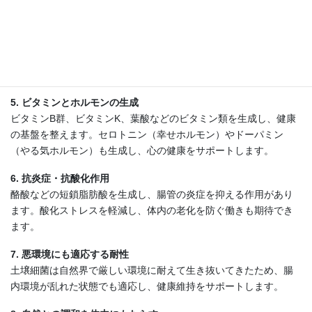
4. 消化吸収を促進する力
土壌細菌は腸管の蠕動運動を活性化し、食べたものを効率的にエ
ネルギーに変換します。消化がスムーズになることで、体内での
栄養素の利用効率が向上します。
5. ビタミンとホルモンの生成
ビタミンB群、ビタミンK、葉酸などのビタミン類を生成し、健康
の基盤を整えます。セロトニン（幸せホルモン）やドーパミン
（やる気ホルモン）も生成し、心の健康をサポートします。
6. 抗炎症・抗酸化作用
酪酸などの短鎖脂肪酸を生成し、腸管の炎症を抑える作用があり
ます。酸化ストレスを軽減し、体内の老化を防ぐ働きも期待でき
ます。
7. 悪環境にも適応する耐性
土壌細菌は自然界で厳しい環境に耐えて生き抜いてきたため、腸
内環境が乱れた状態でも適応し、健康維持をサポートします。