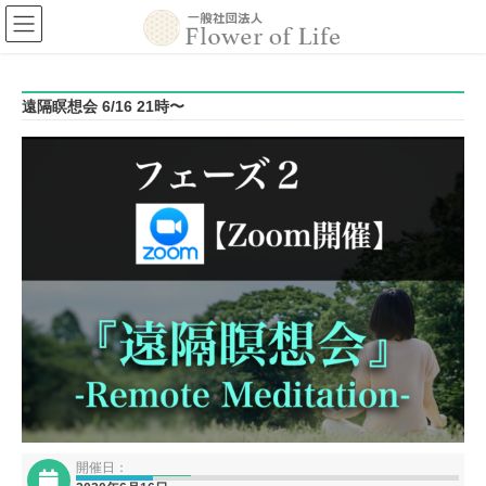
コ
ナ
ン
ビ
テ
ゲ
ン
ー
ツ
シ
遠隔瞑想会 6/16 21時〜
へ
ョ
ス
ン
キ
に
ッ
移
プ
動
開催日：