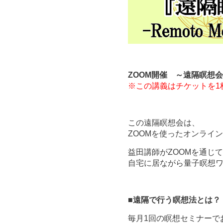
ZOOM開催 ～遠隔瞑想
※この講義はチケットを1
この遠隔瞑想会は、
ZOOMを使ったオンライ
益田講師がZOOMを通じ
自宅に居ながら量子瞑想
■
遠隔
で行う瞑想法とは？
毎月1回の瞑想セミナーで