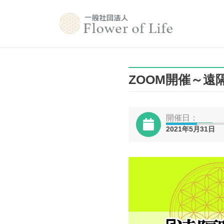
コ
ナ
ン
ビ
テ
ゲ
ン
ー
ツ
シ
へ
ョ
ZOOM開催～遠隔瞑
ス
ン
キ
に
ッ
移
プ
動
開催日：
2021年5月31日