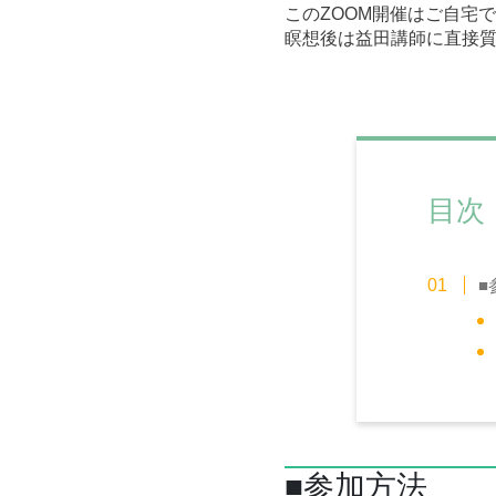
このZOOM開催はご自宅
瞑想後は益田講師に直接
目次
■
■参加方法