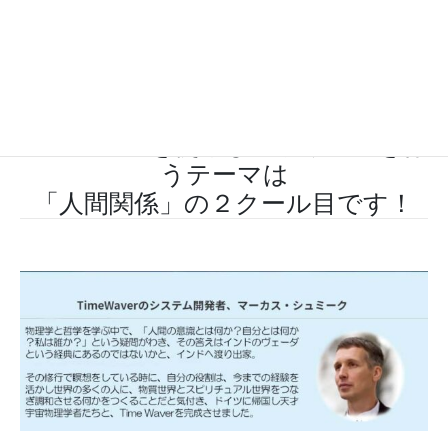
８
月１７日(土) １４：００分〜１６：００分ごろ（終了
時間は多少前後します）
■開催形式：
WEBセミナー形式
８月１７日からの１ヶ月間
TimeWaverを使用して波動調製を行
うテーマは
「人間関係」の２クール目です！