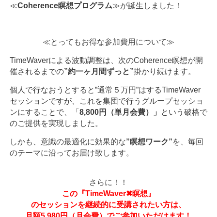
≪
Coherence瞑想プログラム
≫が誕生しました！
≪とってもお得な参加費用について≫
TimeWaverによる波動調整は、次のCoherence瞑想が開
催されるまでの
”約一ヶ月間ずっと”
掛かり続けます。
個人で行なおうとすると”通常５万円”はするTimeWaver
セッションですが、これを集団で行うグループセッショ
ンにすることで、「
8,800円（単月会費）」
という破格で
のご提供を実現しました。
しかも、意識の最適化に効果的な
”
瞑想ワーク”
を、毎回
のテーマに沿ってお届け致します。
さらに！！
この『TimeWaver✖瞑想』
のセッションを継続的に受講されたい方は、
月額5,980円（月会費）でご参加いただけます！