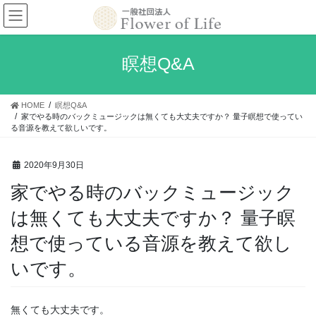
コ
ナ
ン
ビ
テ
ゲ
ン
ー
瞑想Q&A
ツ
シ
へ
ョ
ス
ン
HOME
瞑想Q&A
キ
に
家でやる時のバックミュージックは無くても大丈夫ですか？ 量子瞑想で使ってい
ッ
移
る音源を教えて欲しいです。
プ
動
2020年9月30日
家でやる時のバックミュージック
は無くても大丈夫ですか？ 量子瞑
想で使っている音源を教えて欲し
いです。
無くても大丈夫です。