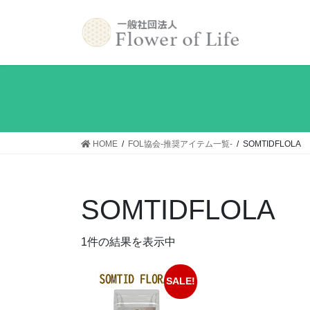
コ
ナ
ン
ビ
テ
ゲ
ン
ー
ツ
シ
へ
ョ
ス
ン
キ
に
ッ
移
HOME
FOL協会-推奨アイテム一覧-
SOMTIDFLOLA
プ
動
SOMTIDFLOLA
1件の結果を表示中
SALE!