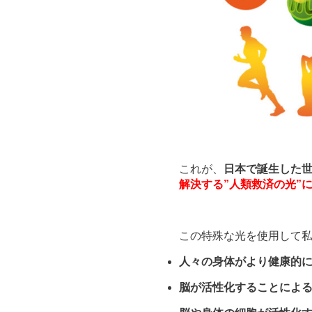
これが、
日本で誕生した
解決する”人類救済の光”
この特殊な光を使用
して
人々の身体がより健康的
脳が活性化することによ