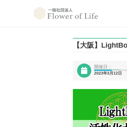
コ
ナ
ン
ビ
テ
ゲ
ン
ー
ツ
シ
へ
ョ
【大阪】LightB
ス
ン
キ
に
ッ
移
プ
動
開催日：
2023年3月12日