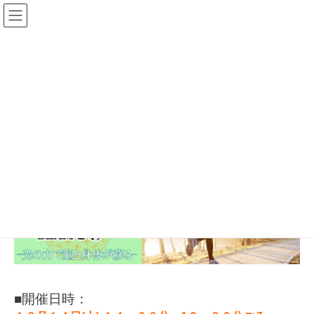
コ
ナ
ン
ビ
テ
ゲ
ン
ー
ツ
シ
【大阪】フォトンビーム（ミトコンドリア活性化）セミナー
へ
ョ
10/14 14:00〜
ス
ン
キ
に
開催日：
2023年10月14日
ッ
移
プ
動
開始時刻：
■開催日時：